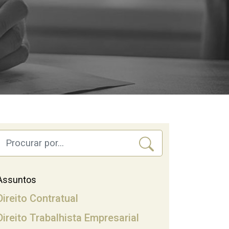
Assuntos
Direito Contratual
Direito Trabalhista Empresarial