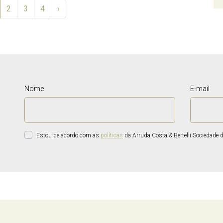
2
3
4
›
Nome
E-mail
Estou de acordo com as
políticas
da Arruda Costa & Bertelli Sociedade