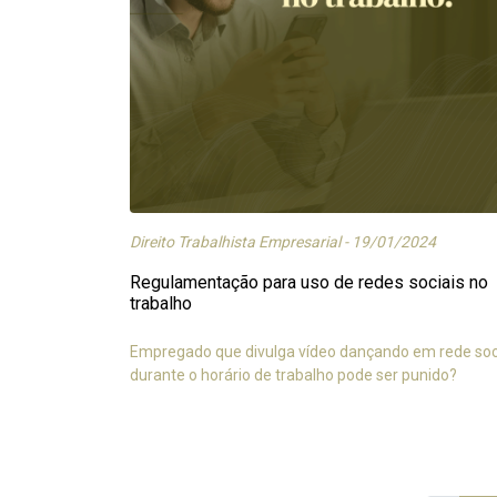
Direito Trabalhista Empresarial - 19/01/2024
Regulamentação para uso de redes sociais no
trabalho
Empregado que divulga vídeo dançando em rede soc
durante o horário de trabalho pode ser punido?