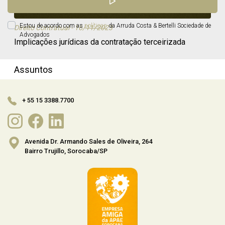
Estou de acordo com as
políticas
da Arruda Costa & Bertelli Sociedade de
Direito Contratual - 16/11/2023
Advogados
Implicações jurídicas da contratação terceirizada
Assuntos
Direito Contratual
+ 55 15 3388.7700
Direito Trabalhista Empresarial
LGPD
Avenida Dr. Armando Sales de Oliveira, 264
Bairro Trujillo, Sorocaba/SP
Postagens antigas
2024
2023
2021